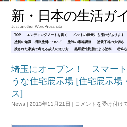
新・日本の生活ガ
Just another WordPress site
TOP
エンディングノートを書く
ペットの葬儀にも流れがあります
塗料の知識 樹脂塗料について
塗装の素地調整
塗装下地の大切さ
残された家族で考える故人の送り方
熱可塑性樹脂による塗料
特殊
埼玉にオープン！ スマー
うな住宅展示場 [住宅展示
ス]
埼
News
|
2013年11月21日
|
コメントを受け付け
玉
に
オ
ー