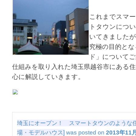
プ
ン！
これまでスマー
ス
マ
トタウンについ
ー
ト
いてきましたが
タ
究極の目的とな
ウ
ン
ド」についてご
の
よ
仕組みを取り入れた埼玉県越谷市にある住
う
心に解説していきます。
な
住
宅
展
示
場
[住
宅
埼玉にオープン！ スマートタウンのような住
展
示
場・モデルハウス]
was posted on
2013年11