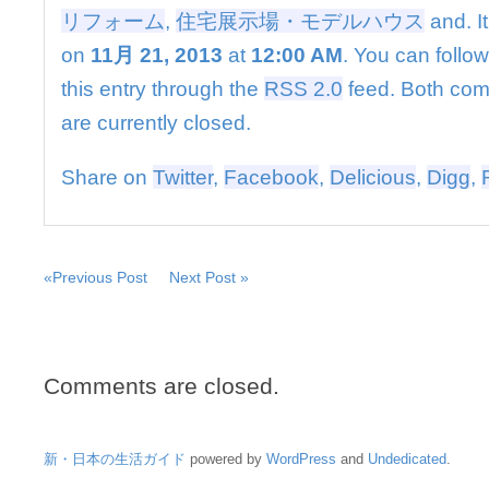
場・
リフォーム
,
住宅展示場・モデルハウス
and. I
モ
デ
on
11月 21, 2013
at
12:00 AM
. You can follo
ル
this entry through the
RSS 2.0
feed. Both co
ハ
ウ
are currently closed.
ス]
は
Share on
Twitter
,
Facebook
,
Delicious
,
Digg
,
«Previous Post
Next Post »
Comments are closed.
新・日本の生活ガイド
powered by
WordPress
and
Undedicated
.