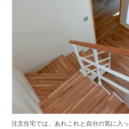
ち
な
と
こ
ろ
[住
宅
設
計・
間
取
り]
は
注文住宅では、あれこれと自分の気に入っ