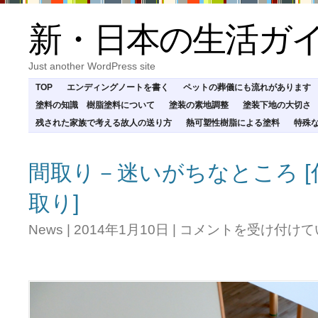
新・日本の生活ガ
Just another WordPress site
TOP
エンディングノートを書く
ペットの葬儀にも流れがあります
塗料の知識 樹脂塗料について
塗装の素地調整
塗装下地の大切さ
残された家族で考える故人の送り方
熱可塑性樹脂による塗料
特殊
間取り－迷いがちなところ 
取り]
間
News
|
2014年1月10日
|
コメントを受け付けて
取
り
－
迷
い
が