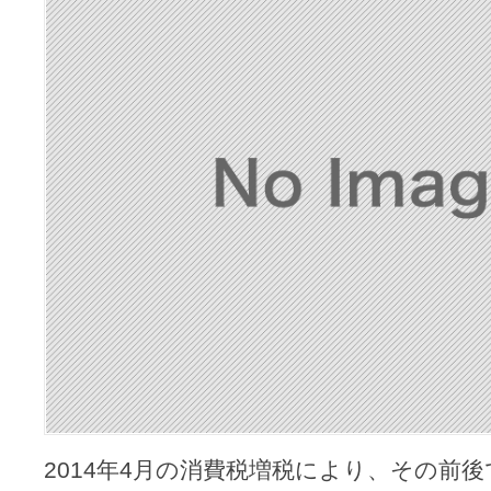
な
い、
住
宅
買
い
時
を
左
右
す
る
要
因
は
2014年4月の消費税増税により、その前