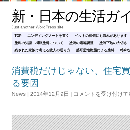
新・日本の生活ガ
Just another WordPress site
TOP
エンディングノートを書く
ペットの葬儀にも流れがあります
塗料の知識 樹脂塗料について
塗装の素地調整
塗装下地の大切さ
残された家族で考える故人の送り方
熱可塑性樹脂による塗料
特殊
消費税だけじゃない、住宅
る要因
消
News
|
2014年12月9日
|
コメントを受け付けて
費
税
だ
け
じ
ゃ