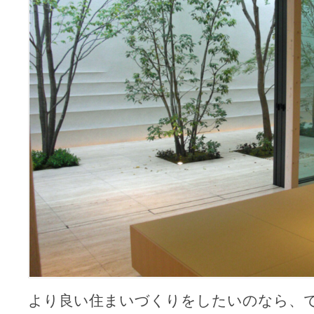
ス
を
見
学
す
る
ポ
イ
ン
ト
～
AQ
レ
ジ
デ
ン
ス
は
より良い住まいづくりをしたいのなら、