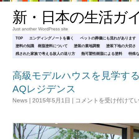
新・日本の生活ガ
Just another WordPress site
TOP
エンディングノートを書く
ペットの葬儀にも流れがあります
塗料の知識 樹脂塗料について
塗装の素地調整
塗装下地の大切さ
残された家族で考える故人の送り方
熱可塑性樹脂による塗料
特殊
高級モデルハウスを見学す
AQレジデンス
高
News
|
2015年5月1日
|
コメントを受け付けて
級
モ
デ
ル
ハ
ウ