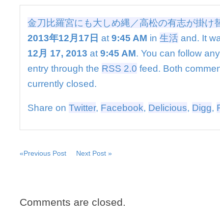
大
し
金刀比羅宮にも大しめ縄／高松の有志が掛け
め
縄
2013年12月17日
at
9:45 AM
in
生活
and. It wa
／
12月 17, 2013
at
9:45 AM
. You can follow any
高
松
entry through the
RSS 2.0
feed. Both commen
の
currently closed.
有
志
が
Share on
Twitter
,
Facebook
,
Delicious
,
Digg
,
掛
け
替
え
は
«Previous Post
Next Post »
Comments are closed.