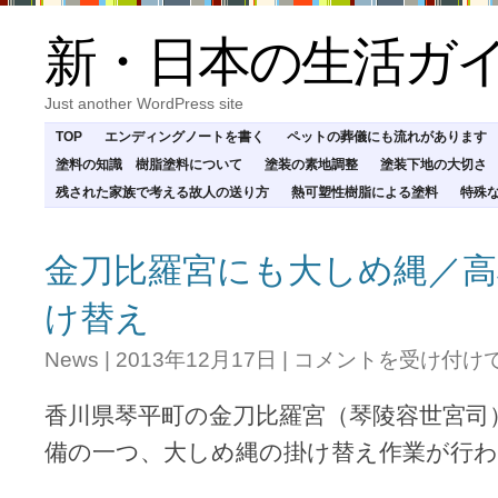
新・日本の生活ガ
Just another WordPress site
TOP
エンディングノートを書く
ペットの葬儀にも流れがあります
塗料の知識 樹脂塗料について
塗装の素地調整
塗装下地の大切さ
残された家族で考える故人の送り方
熱可塑性樹脂による塗料
特殊
金刀比羅宮にも大しめ縄／高
け替え
金
News
|
2013年12月17日
|
コメントを受け付け
刀
比
香川県琴平町の金刀比羅宮（琴陵容世宮司
羅
宮
備の一つ、大しめ縄の掛け替え作業が行
に
も