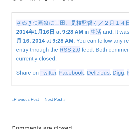
山
田、
是
枝
さぬき映画祭に山田、是枝監督ら／２月１４
監
2014年1月16日
at
9:28 AM
in
生活
and. It was
督
ら
月 16, 2014
at
9:28 AM
. You can follow any r
／
２
entry through the
RSS 2.0
feed. Both commen
月
currently closed.
１
４
日
Share on
Twitter
,
Facebook
,
Delicious
,
Digg
,
開
幕
は
«Previous Post
Next Post »
Comments are closed.