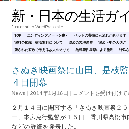
新・日本の生活ガ
Just another WordPress site
TOP
エンディングノートを書く
ペットの葬儀にも流れがあります
塗料の知識 樹脂塗料について
塗装の素地調整
塗装下地の大切さ
残された家族で考える故人の送り方
熱可塑性樹脂による塗料
特殊
さぬき映画祭に山田、是枝監
４日開幕
さ
News
|
2014年1月16日
|
コメントを受け付けて
ぬ
き
２月１４日に開幕する「さぬき映画祭２０
映
画
ー、本広克行監督が１５日、香川県高松市
祭
などの詳細を発表した。
に