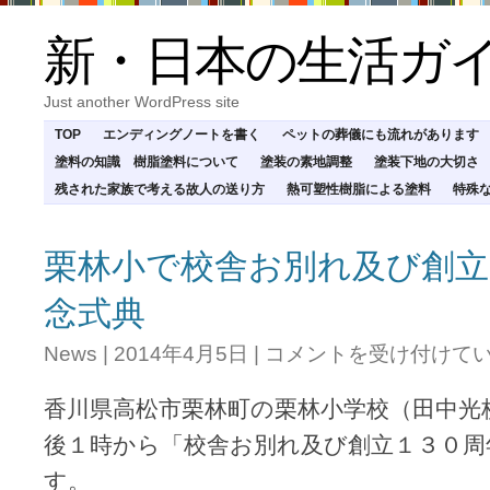
新・日本の生活ガ
Just another WordPress site
TOP
エンディングノートを書く
ペットの葬儀にも流れがあります
塗料の知識 樹脂塗料について
塗装の素地調整
塗装下地の大切さ
残された家族で考える故人の送り方
熱可塑性樹脂による塗料
特殊
栗林小で校舎お別れ及び創立
念式典
栗
News
|
2014年4月5日
|
コメントを受け付けて
林
小
香川県高松市栗林町の栗林小学校（田中光
で
校
後１時から「校舎お別れ及び創立１３０周
舎
す。
お