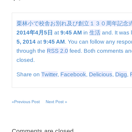
別
れ
及
び
栗林小で校舎お別れ及び創立１３０周年記念
創
2014年4月5日
at
9:45 AM
in
生活
and. It was 
立
１
5, 2014
at
9:45 AM
. You can follow any respon
３
０
through the
RSS 2.0
feed. Both comments and
周
closed.
年
記
念
Share on
Twitter
,
Facebook
,
Delicious
,
Digg
,
式
典
は
«Previous Post
Next Post »
Comments are closed.