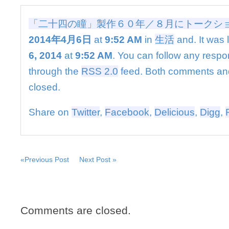
６
０
「二十四の瞳」製作６０年／８月にトークシ
年
／
2014年4月6日
at
9:52 AM
in
生活
and. It was 
８
6, 2014
at
9:52 AM
. You can follow any respon
月
に
through the
RSS 2.0
feed. Both comments and
ト
closed.
ー
ク
シ
Share on
Twitter
,
Facebook
,
Delicious
,
Digg
,
ョ
ー
は
«Previous Post
Next Post »
Comments are closed.