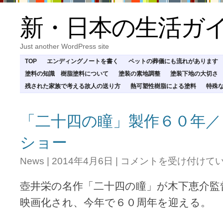
新・日本の生活ガ
Just another WordPress site
TOP
エンディングノートを書く
ペットの葬儀にも流れがあります
塗料の知識 樹脂塗料について
塗装の素地調整
塗装下地の大切さ
残された家族で考える故人の送り方
熱可塑性樹脂による塗料
特殊
「二十四の瞳」製作６０年／
ショー
「二
News
|
2014年4月6日
|
コメントを受け付けて
十
四
壺井栄の名作「二十四の瞳」が木下恵介監
の
瞳」
映画化され、今年で６０周年を迎える。
製
作