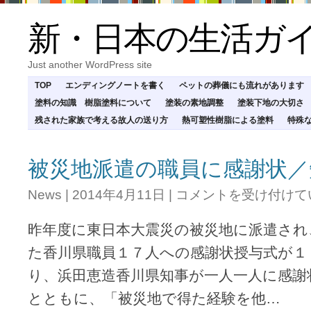
新・日本の生活ガ
Just another WordPress site
TOP
エンディングノートを書く
ペットの葬儀にも流れがあります
塗料の知識 樹脂塗料について
塗装の素地調整
塗装下地の大切さ
残された家族で考える故人の送り方
熱可塑性樹脂による塗料
特殊
被災地派遣の職員に感謝状／
被
News
|
2014年4月11日
|
コメントを受け付けて
災
地
昨年度に東日本大震災の被災地に派遣され
派
遣
た香川県職員１７人への感謝状授与式が１
の
り、浜田恵造香川県知事が一人一人に感謝
職
員
とともに、「被災地で得た経験を他…
に