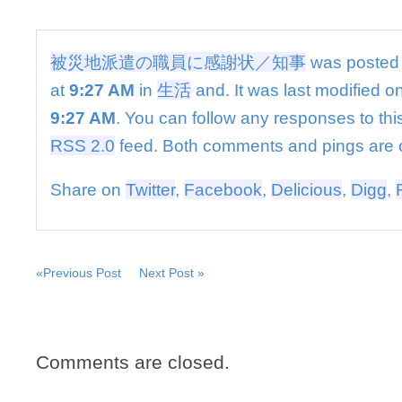
感
謝
状
／
被災地派遣の職員に感謝状／知事
was posted
知
at
9:27 AM
in
生活
and. It was last modified o
事
は
9:27 AM
. You can follow any responses to thi
RSS 2.0
feed. Both comments and pings are c
Share on
Twitter
,
Facebook
,
Delicious
,
Digg
,
«Previous Post
Next Post »
Comments are closed.