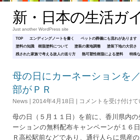
新・日本の生活ガ
Just another WordPress site
TOP
エンディングノートを書く
ペットの葬儀にも流れがあります
塗料の知識 樹脂塗料について
塗装の素地調整
塗装下地の大切さ
残された家族で考える故人の送り方
熱可塑性樹脂による塗料
特殊
母の日にカーネーションを
部がＰＲ
母
News
|
2014年4月18日
|
コメントを受け付けて
の
日
母の日（５月１１日）を前に、香川県内の
に
カ
ーションの無料配布キャンペーンが１６日
ー
Ｒ高松駅前などであり、通行人らに県産
ネ