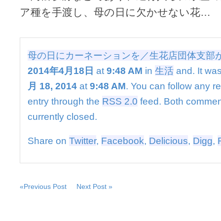
ー
ア種を手渡し、母の日に欠かせない花…
シ
ョ
ン
を
／
母の日にカーネーションを／生花店団体支部
生
2014年4月18日
at
9:48 AM
in
生活
and. It was
花
店
月 18, 2014
at
9:48 AM
. You can follow any r
団
entry through the
RSS 2.0
feed. Both commen
体
支
currently closed.
部
が
Share on
Twitter
,
Facebook
,
Delicious
,
Digg
,
Ｐ
Ｒ
は
«Previous Post
Next Post »