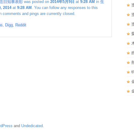
念日知事表彰
was posted on
2014年5月9日
at
9:28 AM
in
生
, 2014
at
9:28 AM
. You can follow any responses to this
h comments and pings are currently closed.
us
,
Digg
,
Reddit
dPress
and
Undedicated
.