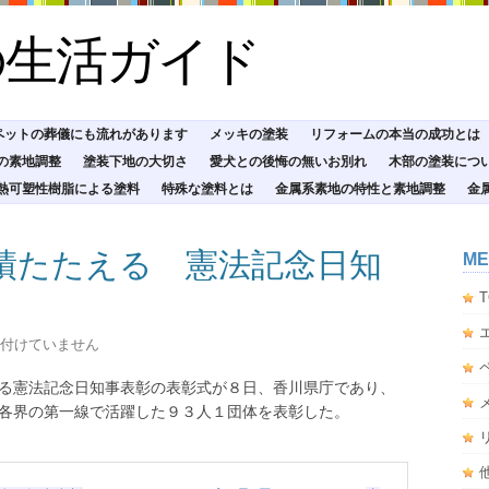
の生活ガイド
ペットの葬儀にも流れがあります
メッキの塗装
リフォームの本当の成功とは
の素地調整
塗装下地の大切さ
愛犬との後悔の無いお別れ
木部の塗装につ
熱可塑性樹脂による塗料
特殊な塗料とは
金属系素地の特性と素地調整
金
績たたえる 憲法記念日知
ME
T
付けていません
る憲法記念日知事表彰の表彰式が８日、香川県庁であり、
各界の第一線で活躍した９３人１団体を表彰した。