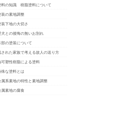
塗料の知識 樹脂塗料について
塗装の素地調整
塗装下地の大切さ
愛犬との後悔の無いお別れ
木部の塗装について
残された家族で考える故人の送り方
熱可塑性樹脂による塗料
特殊な塗料とは
金属系素地の特性と素地調整
金属素地の腐食