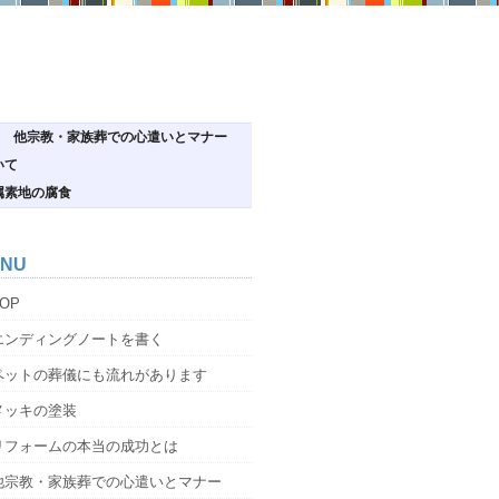
他宗教・家族葬での心遣いとマナー
いて
属素地の腐食
NU
OP
エンディングノートを書く
ペットの葬儀にも流れがあります
メッキの塗装
リフォームの本当の成功とは
他宗教・家族葬での心遣いとマナー