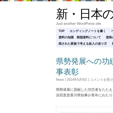
新・日本
Just another WordPress site
TOP
エンディングノートを書く
塗料の知識 樹脂塗料について
塗装
残された家族で考える故人の送り方
県勢発展への功
事表彰
県
News
|
2014年5月9日
|
コメントを受け
勢
発
県勢発展に貢献した功労者をたたえ
展
浜田恵造香川県知事が長年にわたり
へ
の
功