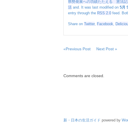
県勢発展への功績たたえる 憲法記
績
活
and. It was last modified on
5月 9
た
entry through the
RSS 2.0
feed. Bot
た
え
Share on
Twitter
,
Facebook
,
Delicio
る
憲
法
記
念
«Previous Post
Next Post »
日
知
事
表
Comments are closed.
彰
は
新・日本の生活ガイド
powered by
Wor