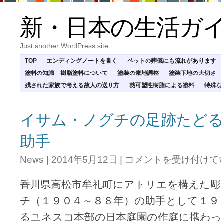
新・日本の生活ガ
Just another WordPress site
TOP
エンディングノートを書く
ペットの葬儀にも流れがあります
塗料の知識 樹脂塗料について
塗装の素地調整
塗装下地の大切さ
残された家族で考える故人の送り方
熱可塑性樹脂による塗料
特殊
イサム・ノグチの足跡たど
助手
イ
News
|
2014年5月12日
|
コメントを受け付けて
サ
ム・
香川県高松市牟礼町にアトリエを構えた
ノ
グ
チ（１９０４～８８年）の助手として１９
チ
るユネスコ本部の日本庭園の作庭に携わっ
の