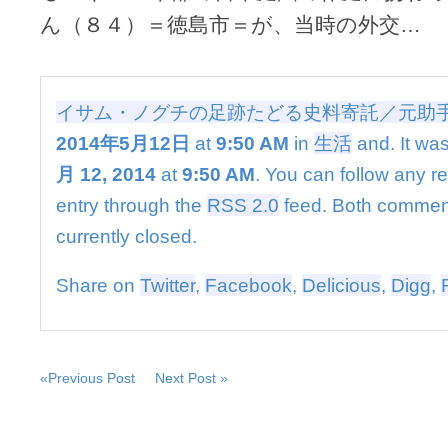
足
ん（８４）＝徳島市＝が、当時の外交…
跡
た
ど
る
史
イサム・ノグチの足跡たどる史料寄託／元助
料
2014年5月12日
at
9:50 AM
in
生活
and. It was
寄
託
月 12, 2014
at
9:50 AM
. You can follow any r
／
entry through the
RSS 2.0
feed. Both commen
元
助
currently closed.
手
は
Share on
Twitter
,
Facebook
,
Delicious
,
Digg
,
«Previous Post
Next Post »