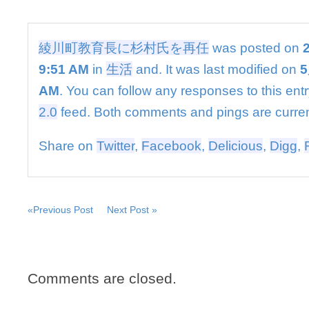
氏
を
再
任
綾川町教育長に杉村氏を再任
was posted on
は
9:51 AM
in
生活
and. It was last modified on
5
AM
. You can follow any responses to this ent
2.0
feed. Both comments and pings are curren
Share on
Twitter
,
Facebook
,
Delicious
,
Digg
,
«Previous Post
Next Post »
Comments are closed.