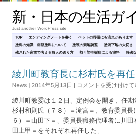
新・日本の生活ガ
Just another WordPress site
TOP
エンディングノートを書く
ペットの葬儀にも流れがあります
塗料の知識 樹脂塗料について
塗装の素地調整
塗装下地の大切さ
残された家族で考える故人の送り方
熱可塑性樹脂による塗料
特殊
綾川町教育長に杉村氏を再任
綾
News
|
2014年5月13日
|
コメントを受け付けて
川
町
綾川町教委は１２日、定例会を開き、任期
教
育
杉村和則氏（７８）＝滝宮＝、教育委員長
長
６）＝山田下＝、委員長職務代理者に川田
に
杉
田上甲＝をそれぞれ再任した。
村