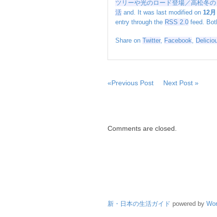
ツリーや光のロード登場／高松冬の
ー
活
and. It was last modified on
12月 
ド
entry through the
RSS 2.0
feed. Bot
登
場
Share on
Twitter
,
Facebook
,
Delicio
／
高
松
冬
の
«Previous Post
Next Post »
ま
つ
り
開
Comments are closed.
幕
は
新・日本の生活ガイド
powered by
Wor