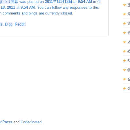
まつり開幕
was posted on
2011年12月18日
at
9:54 AM
in
生
18, 2011
at
9:54 AM
. You can follow any responses to this
h comments and pings are currently closed.
us
,
Digg
,
Reddit
dPress
and
Undedicated
.