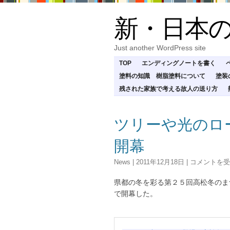
新・日本
Just another WordPress site
TOP
エンディングノートを書く
塗料の知識 樹脂塗料について
塗装
残された家族で考える故人の送り方
ツリーや光のロ
開幕
ツ
News
|
2011年12月18日
|
コメントを受
リ
ー
県都の冬を彩る第２５回高松冬のま
や
で開幕した。
光
の
ロ