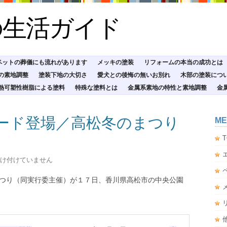
の生活ガイド
ペットの葬儀にも流れがあります
メッキの塗装
リフォームの本当の成功とは
の素地調整
塗装下地の大切さ
愛犬との後悔の無いお別れ
木部の塗装につ
熱可塑性樹脂による塗料
特殊な塗料とは
金属系素地の特性と素地調整
金
ード登場／高松冬のまつり
ME
T
け付けていません
つり（同実行委主催）が１７日、香川県高松市の中央公園