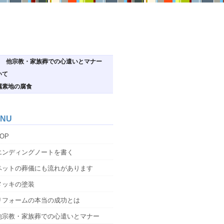
他宗教・家族葬での心遣いとマナー
いて
属素地の腐食
NU
OP
エンディングノートを書く
ペットの葬儀にも流れがあります
メッキの塗装
リフォームの本当の成功とは
他宗教・家族葬での心遣いとマナー