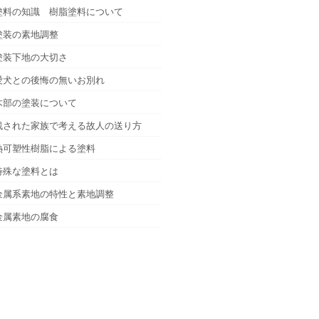
塗料の知識 樹脂塗料について
塗装の素地調整
塗装下地の大切さ
愛犬との後悔の無いお別れ
木部の塗装について
残された家族で考える故人の送り方
熱可塑性樹脂による塗料
特殊な塗料とは
金属系素地の特性と素地調整
金属素地の腐食