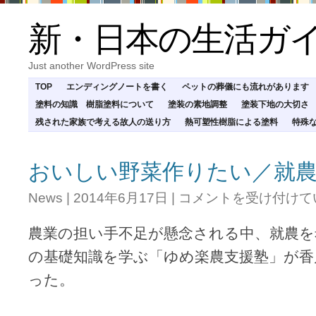
新・日本の生活ガ
Just another WordPress site
TOP
エンディングノートを書く
ペットの葬儀にも流れがあります
塗料の知識 樹脂塗料について
塗装の素地調整
塗装下地の大切さ
残された家族で考える故人の送り方
熱可塑性樹脂による塗料
特殊
おいしい野菜作りたい／就
お
News
|
2014年6月17日
|
コメントを受け付けて
い
し
農業の担い手不足が懸念される中、就農を
い
野
の基礎知識を学ぶ「ゆめ楽農支援塾」が香
菜
った。
作
り
た