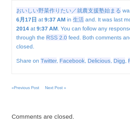
い
／
おいしい野菜作りたい／就農支援塾始まる
wa
就
6月17日
at
9:37 AM
in
生活
and. It was last m
農
支
2014
at
9:37 AM
. You can follow any response
援
塾
through the
RSS 2.0
feed. Both comments and
始
closed.
ま
る
は
Share on
Twitter
,
Facebook
,
Delicious
,
Digg
,
«Previous Post
Next Post »
Comments are closed.