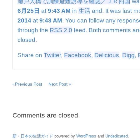
瀬戸大橋で訓練避難誘導を確認／ＪＲ四国
wa
誘
導
6月25日
at
9:43 AM
in
生活
and. It was last m
を
2014
at
9:43 AM
. You can follow any response
確
認
through the
RSS 2.0
feed. Both comments and
／
closed.
Ｊ
Ｒ
四
Share on
Twitter
,
Facebook
,
Delicious
,
Digg
,
国
は
«Previous Post
Next Post »
Comments are closed.
新・日本の生活ガイド
powered by
WordPress
and
Undedicated
.