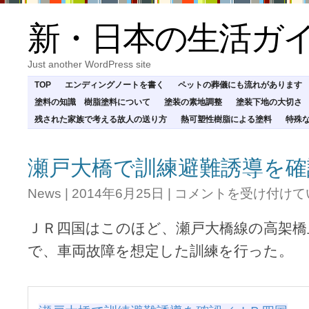
新・日本の生活ガ
Just another WordPress site
TOP
エンディングノートを書く
ペットの葬儀にも流れがあります
塗料の知識 樹脂塗料について
塗装の素地調整
塗装下地の大切さ
残された家族で考える故人の送り方
熱可塑性樹脂による塗料
特殊
瀬戸大橋で訓練避難誘導を確
瀬
News
|
2014年6月25日
|
コメントを受け付けて
戸
大
ＪＲ四国はこのほど、瀬戸大橋線の高架橋
橋
で
で、車両故障を想定した訓練を行った。
訓
練
避
難