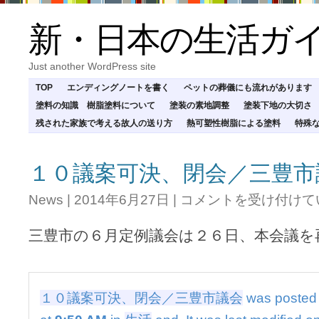
新・日本の生活ガ
Just another WordPress site
TOP
エンディングノートを書く
ペットの葬儀にも流れがあります
塗料の知識 樹脂塗料について
塗装の素地調整
塗装下地の大切さ
残された家族で考える故人の送り方
熱可塑性樹脂による塗料
特殊
１０議案可決、閉会／三豊市
１
News
|
2014年6月27日
|
コメントを受け付けて
０
議
三豊市の６月定例議会は２６日、本会議を
案
可
決、
閉
会
１０議案可決、閉会／三豊市議会
was posted
／