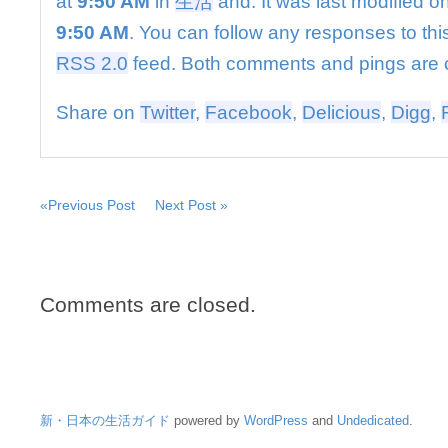
at
9:50 AM
in
生活
and. It was last modified o
三
豊
9:50 AM
. You can follow any responses to thi
市
RSS 2.0
feed. Both comments and pings are c
議
会
は
Share on
Twitter
,
Facebook
,
Delicious
,
Digg
,
«Previous Post
Next Post »
Comments are closed.
新・日本の生活ガイド
powered by
WordPress
and
Undedicated
.