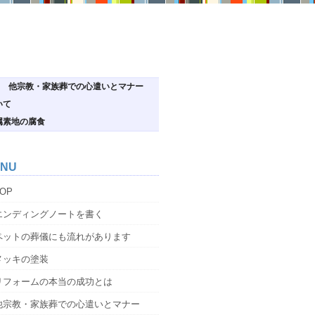
他宗教・家族葬での心遣いとマナー
いて
属素地の腐食
NU
OP
エンディングノートを書く
ペットの葬儀にも流れがあります
メッキの塗装
リフォームの本当の成功とは
他宗教・家族葬での心遣いとマナー