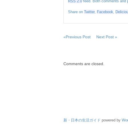
RSS 2.0
feed. Both comments and pi
／
香
Share on
Twitter
,
Facebook
,
Delicio
川
は
１
６
日
«Previous Post
Next Post »
は
Comments are closed.
新・日本の生活ガイド
powered by
Wor