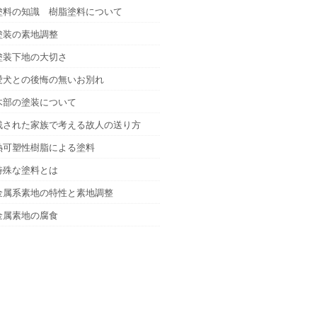
塗料の知識 樹脂塗料について
塗装の素地調整
塗装下地の大切さ
愛犬との後悔の無いお別れ
木部の塗装について
残された家族で考える故人の送り方
熱可塑性樹脂による塗料
特殊な塗料とは
金属系素地の特性と素地調整
金属素地の腐食