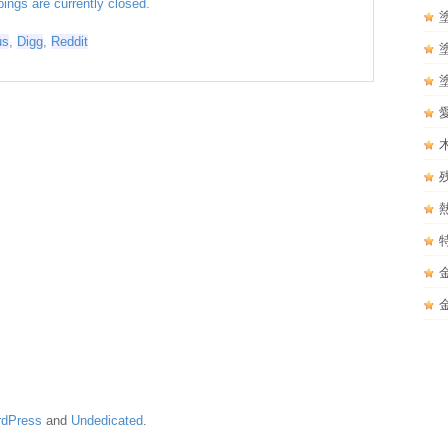
ngs are currently closed.
us
,
Digg
,
Reddit
dPress
and
Undedicated
.