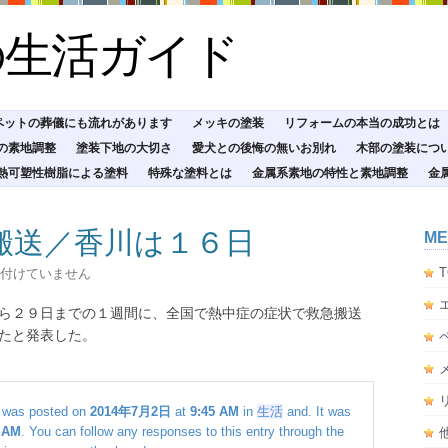
の生活ガイド
ペットの葬儀にも流れがあります
メッキの塗装
リフォームの本当の成功とは
の素地調整
塗装下地の大切さ
愛犬との後悔の無いお別れ
木部の塗装につ
熱可塑性樹脂による塗料
特殊な塗料とは
金属系素地の特性と素地調整
金
搬送／香川は１６日
ME
T
付けていません
ら２９日までの１週間に、全国で熱中症の症状で救急搬送
たと発表した。
was posted on
2014年7月2日
at
9:45 AM
in
生活
and. It was
 AM
. You can follow any responses to this entry through the