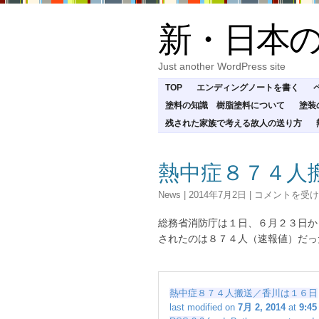
新・日本
Just another WordPress site
TOP
エンディングノートを書く
塗料の知識 樹脂塗料について
塗装
残された家族で考える故人の送り方
熱中症８７４人
熱
News
|
2014年7月2日
|
コメントを受け
中
症
総務省消防庁は１日、６月２３日か
８
されたのは８７４人（速報値）だっ
７
４
人
熱中症８７４人搬送／香川は１６日
搬
last modified on
7月 2, 2014
at
9:45
送