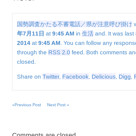
不
審
電
話
国勢調査かたる不審電話／県が注意呼び掛け
w
／
年7月11日
at
9:45 AM
in
生活
and. It was last
県
が
2014
at
9:45 AM
. You can follow any response
注
意
through the
RSS 2.0
feed. Both comments and
呼
closed.
び
掛
け
Share on
Twitter
,
Facebook
,
Delicious
,
Digg
,
は
«Previous Post
Next Post »
Comments are closed.