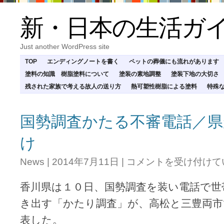
新・日本の生活ガ
Just another WordPress site
TOP
エンディングノートを書く
ペットの葬儀にも流れがあります
塗料の知識 樹脂塗料について
塗装の素地調整
塗装下地の大切さ
残された家族で考える故人の送り方
熱可塑性樹脂による塗料
特殊
国勢調査かたる不審電話／県
け
国
News
|
2014年7月11日
|
コメントを受け付けて
勢
調
香川県は１０日、国勢調査を装い電話で世
査
か
き出す「かたり調査」が、高松と三豊両市
た
表した。
る