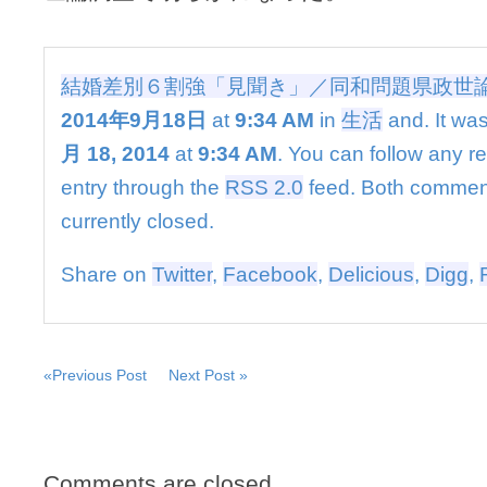
「見
聞
き」
／
結婚差別６割強「見聞き」／同和問題県政世
同
2014年9月18日
at
9:34 AM
in
生活
and. It was
和
問
月 18, 2014
at
9:34 AM
. You can follow any r
題
県
entry through the
RSS 2.0
feed. Both commen
政
currently closed.
世
論
調
Share on
Twitter
,
Facebook
,
Delicious
,
Digg
,
査
は
«Previous Post
Next Post »
Comments are closed.