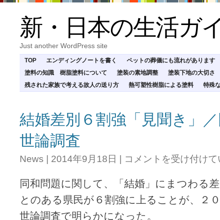
新・日本の生活ガ
Just another WordPress site
TOP
エンディングノートを書く
ペットの葬儀にも流れがあります
塗料の知識 樹脂塗料について
塗装の素地調整
塗装下地の大切さ
残された家族で考える故人の送り方
熱可塑性樹脂による塗料
特殊
結婚差別６割強「見聞き」／
世論調査
結
News
|
2014年9月18日
|
コメントを受け付けて
婚
差
同和問題に関して、「結婚」にまつわる
別
６
とのある県民が６割強に上ることが、２０
割
世論調査で明らかになった。
強