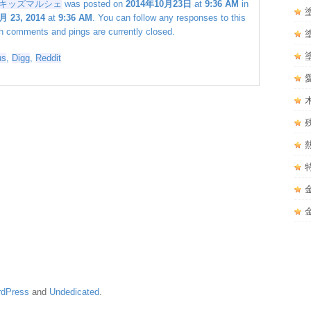
キッズマルシェ
was posted on
2014年10月23日
at
9:36 AM
in
月 23, 2014
at
9:36 AM
. You can follow any responses to this
h comments and pings are currently closed.
us
,
Digg
,
Reddit
dPress
and
Undedicated
.