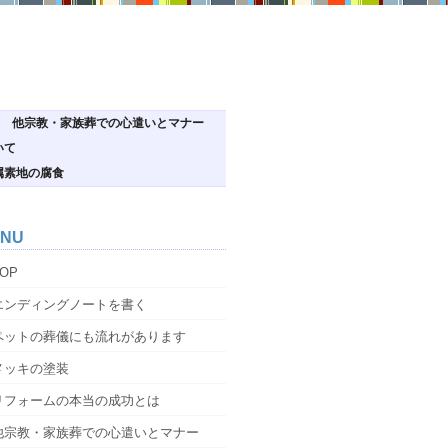
他宗教・家族葬での心遣いとマナー
いて
属素地の腐食
NU
OP
エンディングノートを書く
ペットの葬儀にも流れがあります
メッキの塗装
リフォームの本当の成功とは
他宗教・家族葬での心遣いとマナー