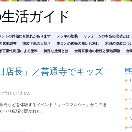
の生活ガイド
ペットの葬儀にも流れがあります
メッキの塗装
リフォームの本当の成功とは
の素地調整
塗装下地の大切さ
愛犬との後悔の無いお別れ
木部の塗装につ
熱可塑性樹脂による塗料
特殊な塗料とは
金属系素地の特性と素地調整
金
日店長」／善通寺でキッズ
ME
T
受け付けていません
販売などを体験するイベント「キッズマルシェ」がこのほ
ゃべり広場で開かれた。