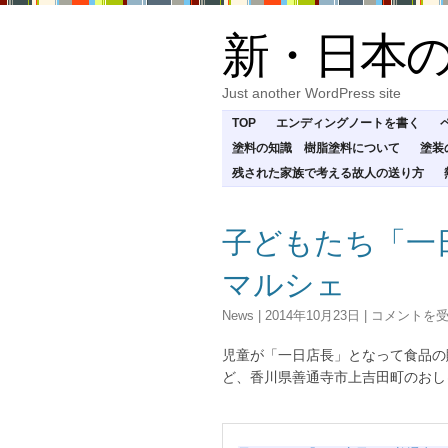
新・日本
Just another WordPress site
TOP
エンディングノートを書く
塗料の知識 樹脂塗料について
塗装
残された家族で考える故人の送り方
子どもたち「一
マルシェ
子
News
|
2014年10月23日
|
コメントを
ど
も
児童が「一日店長」となって食品の
た
ど、香川県善通寺市上吉田町のおし
ち
「一
日