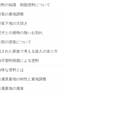
塗料の知識 樹脂塗料について
塗装の素地調整
塗装下地の大切さ
愛犬との後悔の無いお別れ
木部の塗装について
残された家族で考える故人の送り方
熱可塑性樹脂による塗料
特殊な塗料とは
金属系素地の特性と素地調整
金属素地の腐食