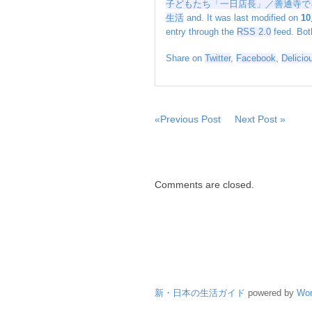
子どもたち「一日店長」／善通寺で
店
生活
and. It was last modified on
10
長」
entry through the
RSS 2.0
feed. Bot
／
善
Share on
Twitter
,
Facebook
,
Delicio
通
寺
で
キ
ッ
«Previous Post
Next Post »
ズ
マ
ル
シ
Comments are closed.
ェ
は
新・日本の生活ガイド
powered by
Wor