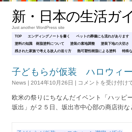
新・日本の生活ガ
Just another WordPress site
TOP
エンディングノートを書く
ペットの葬儀にも流れがあります
塗料の知識 樹脂塗料について
塗装の素地調整
塗装下地の大切さ
残された家族で考える故人の送り方
熱可塑性樹脂による塗料
特殊
子どもらが仮装 ハロウィ
子
News
|
2014年10月26日
|
コメントを受け付け
ど
も
欧米の祭りにちなんだイベント「ハッピ
ら
が
坂出」が２５日、坂出市中心部の商店街な
仮
装
ハ
ロ