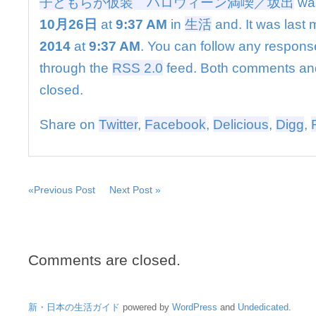
子どもらが仮装 ハロウィーン満喫／坂出
wa
ウ
ィ
10月26日
at
9:37 AM
in
生活
and. It was last 
ー
2014
at
9:37 AM
. You can follow any response
ン
満
through the
RSS 2.0
feed. Both comments and
喫
closed.
／
坂
出
Share on
Twitter
,
Facebook
,
Delicious
,
Digg
,
は
«Previous Post
Next Post »
Comments are closed.
新・日本の生活ガイド
powered by
WordPress
and
Undedicated
.