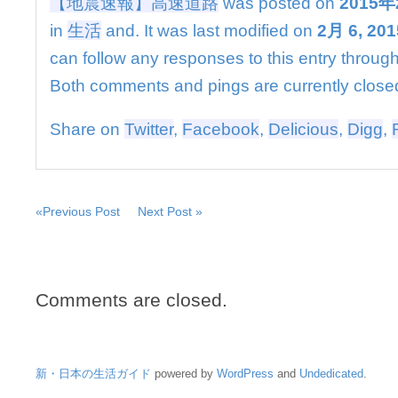
【地震速報】高速道路
was posted on
2015
in
生活
and. It was last modified on
2月 6, 201
can follow any responses to this entry throug
Both comments and pings are currently close
Share on
Twitter
,
Facebook
,
Delicious
,
Digg
,
«Previous Post
Next Post »
Comments are closed.
新・日本の生活ガイド
powered by
WordPress
and
Undedicated
.