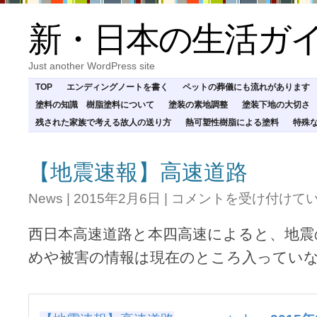
新・日本の生活ガ
Just another WordPress site
TOP
エンディングノートを書く
ペットの葬儀にも流れがあります
塗料の知識 樹脂塗料について
塗装の素地調整
塗装下地の大切さ
残された家族で考える故人の送り方
熱可塑性樹脂による塗料
特殊
【地震速報】高速道路
【地
News
|
2015年2月6日
|
コメントを受け付けて
震
速
西日本高速道路と本四高速によると、地震
報】
高
めや被害の情報は現在のところ入ってい
速
道
路
は