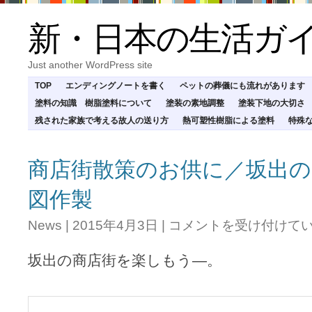
新・日本の生活ガ
Just another WordPress site
TOP
エンディングノートを書く
ペットの葬儀にも流れがあります
塗料の知識 樹脂塗料について
塗装の素地調整
塗装下地の大切さ
残された家族で考える故人の送り方
熱可塑性樹脂による塗料
特殊
商店街散策のお供に／坂出の
図作製
商
News
|
2015年4月3日
|
コメントを受け付けて
店
街
坂出の商店街を楽しもう―。
散
策
の
お