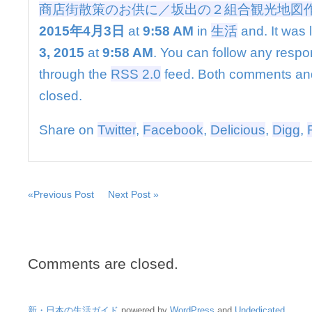
供
商店街散策のお供に／坂出の２組合観光地図
に
2015年4月3日
at
9:58 AM
in
生活
and. It was 
／
坂
3, 2015
at
9:58 AM
. You can follow any respon
出
through the
RSS 2.0
feed. Both comments and
の
２
closed.
組
合
Share on
Twitter
,
Facebook
,
Delicious
,
Digg
,
観
光
地
図
作
«Previous Post
Next Post »
製
は
Comments are closed.
新・日本の生活ガイド
powered by
WordPress
and
Undedicated
.