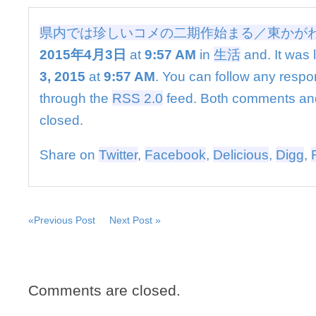
コ
メ
県内では珍しいコメの二期作始まる／東かが
の
二
2015年4月3日
at
9:57 AM
in
生活
and. It was 
期
3, 2015
at
9:57 AM
. You can follow any respon
作
始
through the
RSS 2.0
feed. Both comments and
ま
closed.
る
／
東
Share on
Twitter
,
Facebook
,
Delicious
,
Digg
,
か
が
わ
は
«Previous Post
Next Post »
Comments are closed.