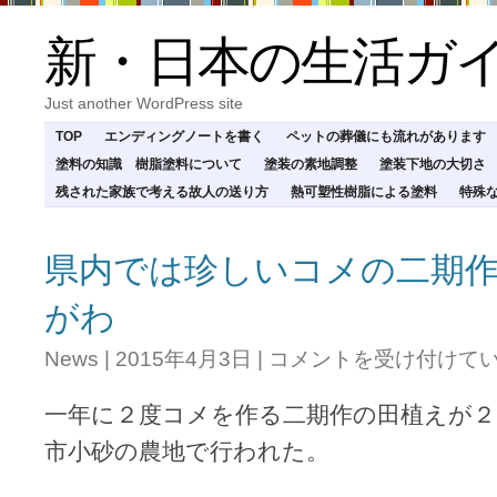
新・日本の生活ガ
Just another WordPress site
TOP
エンディングノートを書く
ペットの葬儀にも流れがあります
塗料の知識 樹脂塗料について
塗装の素地調整
塗装下地の大切さ
残された家族で考える故人の送り方
熱可塑性樹脂による塗料
特殊
県内では珍しいコメの二期
がわ
県
News
|
2015年4月3日
|
コメントを受け付けて
内
で
一年に２度コメを作る二期作の田植えが２
は
珍
市小砂の農地で行われた。
し
い