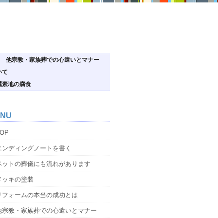
他宗教・家族葬での心遣いとマナー
いて
属素地の腐食
NU
OP
エンディングノートを書く
ペットの葬儀にも流れがあります
メッキの塗装
リフォームの本当の成功とは
他宗教・家族葬での心遣いとマナー