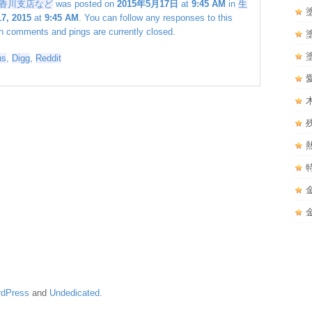
香川支店など
was posted on
2015年5月17日
at
9:45 AM
in
生
7, 2015
at
9:45 AM
. You can follow any responses to this
h comments and pings are currently closed.
us
,
Digg
,
Reddit
dPress
and
Undedicated
.