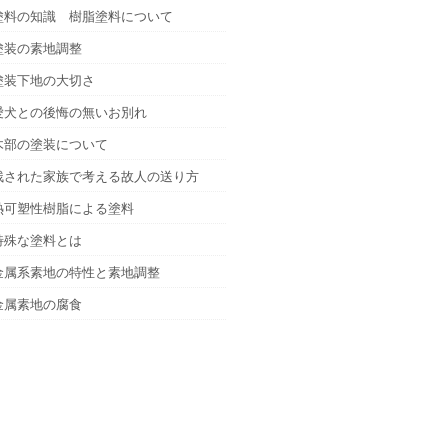
塗料の知識 樹脂塗料について
塗装の素地調整
塗装下地の大切さ
愛犬との後悔の無いお別れ
木部の塗装について
残された家族で考える故人の送り方
熱可塑性樹脂による塗料
特殊な塗料とは
金属系素地の特性と素地調整
金属素地の腐食