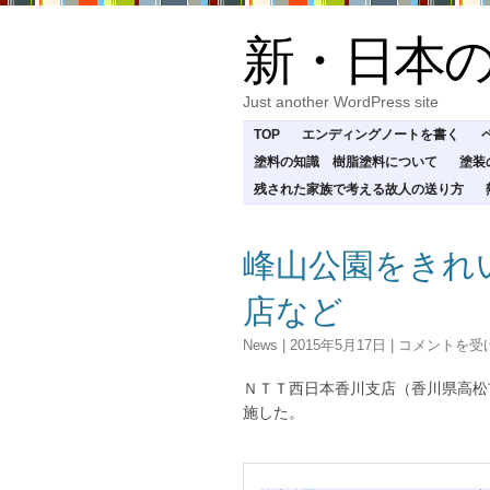
新・日本
Just another WordPress site
TOP
エンディングノートを書く
塗料の知識 樹脂塗料について
塗装
残された家族で考える故人の送り方
峰山公園をきれ
店など
峰
News
|
2015年5月17日
|
コメントを受
山
公
ＮＴＴ西日本香川支店（香川県高松
園
施した。
を
き
れ