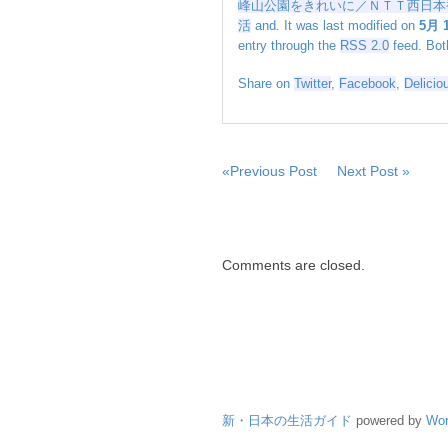
峰山公園をきれいに／ＮＴＴ西日本
い
活
and. It was last modified on
5月 1
に
entry through the
RSS 2.0
feed. Bot
／
Ｎ
Share on
Twitter
,
Facebook
,
Delicio
Ｔ
Ｔ
西
日
本
«Previous Post
Next Post »
香
川
支
店
Comments are closed.
な
ど
は
新・日本の生活ガイド
powered by
Wor