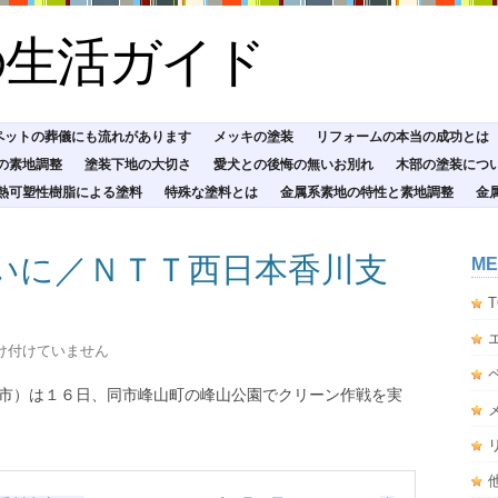
の生活ガイド
ペットの葬儀にも流れがあります
メッキの塗装
リフォームの本当の成功とは
の素地調整
塗装下地の大切さ
愛犬との後悔の無いお別れ
木部の塗装につ
熱可塑性樹脂による塗料
特殊な塗料とは
金属系素地の特性と素地調整
金
いに／ＮＴＴ西日本香川支
ME
T
け付けていません
市）は１６日、同市峰山町の峰山公園でクリーン作戦を実