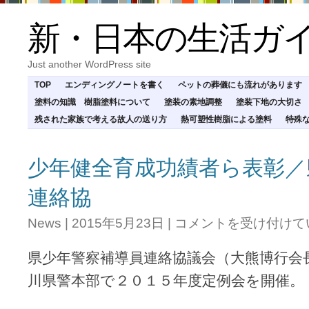
新・日本の生活ガ
Just another WordPress site
TOP
エンディングノートを書く
ペットの葬儀にも流れがあります
塗料の知識 樹脂塗料について
塗装の素地調整
塗装下地の大切さ
残された家族で考える故人の送り方
熱可塑性樹脂による塗料
特殊
少年健全育成功績者ら表彰／
連絡協
少
News
|
2015年5月23日
|
コメントを受け付けて
年
健
県少年警察補導員連絡協議会（大熊博行会
全
育
川県警本部で２０１５年度定例会を開催。
成
功