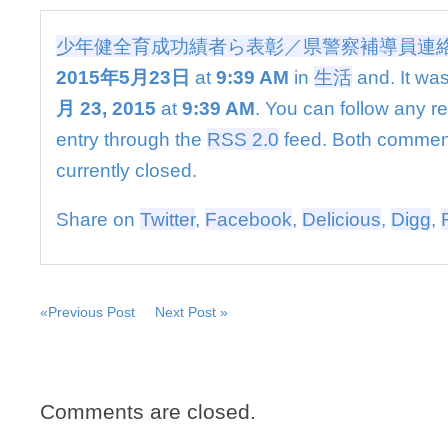
績
者
少年健全育成功績者ら表彰／県警察補導員連
ら
表
2015年5月23日
at
9:39 AM
in
生活
and. It was
彰
月 23, 2015
at
9:39 AM
. You can follow any r
／
県
entry through the
RSS 2.0
feed. Both commen
警
currently closed.
察
補
導
Share on
Twitter
,
Facebook
,
Delicious
,
Digg
,
員
連
絡
協
は
«Previous Post
Next Post »
Comments are closed.