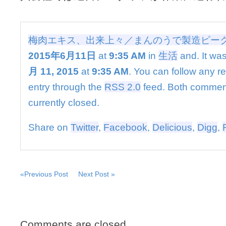
上々
／
ま
ん
梅肉エキス、出来上々／まんのうで製造ピー
の
2015年6月11日
at
9:35 AM
in
生活
and. It was
う
で
月 11, 2015
at
9:35 AM
. You can follow any r
製
造
entry through the
RSS 2.0
feed. Both commen
ピ
currently closed.
ー
ク
は
Share on
Twitter
,
Facebook
,
Delicious
,
Digg
,
«Previous Post
Next Post »
Comments are closed.