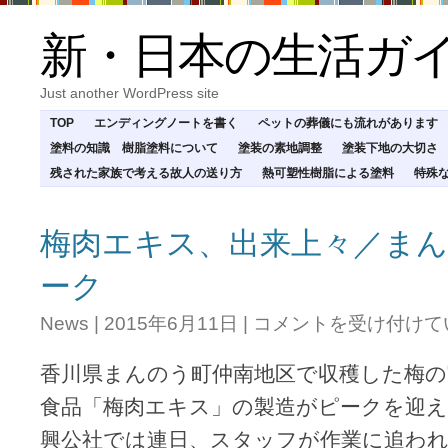
新・日本の生活ガ
Just another WordPress site
TOP
エンディングノートを書く
ペットの葬儀にも流れがあります
塗料の知識 樹脂塗料について
塗装の素地調整
塗装下地の大切さ
残された家族で考える故人の送り方
熱可塑性樹脂による塗料
特殊
梅肉エキス、出来上々／ま
ーク
梅
News
|
2015年6月11日
|
コメントを受け付けて
肉
エ
香川県まんのう町仲南地区で収穫した梅の
キ
ス、
食品「梅肉エキス」の製造がピークを迎え
出
興公社では連日、スタッフが作業に追わ
来