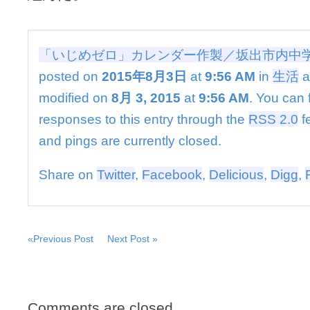
ン
ダ
ー
作
「いじめゼロ」カレンダー作製／坂出市内中
製
posted on
2015年8月3日
at
9:56 AM
in
生活
a
／
坂
modified on
8月 3, 2015
at
9:56 AM
. You can 
出
市
responses to this entry through the
RSS 2.0
f
内
and pings are currently closed.
中
学
の
Share on
Twitter
,
Facebook
,
Delicious
,
Digg
,
生
徒
会
は
«Previous Post
Next Post »
Comments are closed.