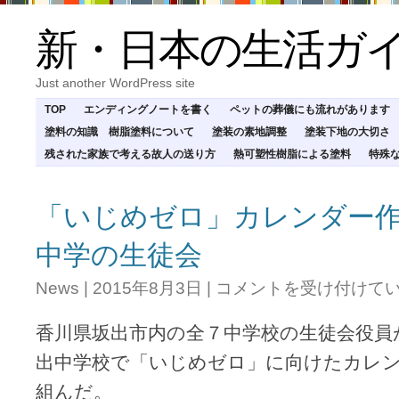
新・日本の生活ガ
Just another WordPress site
TOP
エンディングノートを書く
ペットの葬儀にも流れがあります
塗料の知識 樹脂塗料について
塗装の素地調整
塗装下地の大切さ
残された家族で考える故人の送り方
熱可塑性樹脂による塗料
特殊
「いじめゼロ」カレンダー
中学の生徒会
「い
News
|
2015年8月3日
|
コメントを受け付けて
じ
め
香川県坂出市内の全７中学校の生徒会役員
ゼ
ロ」
出中学校で「いじめゼロ」に向けたカレ
カ
組んだ。
レ