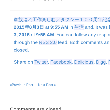
し
む
／
タ
家族連れ工作楽しむ／タクシー１００周年記
ク
2015年8月3日
at
9:55 AM
in
生活
and. It was 
シ
ー
3, 2015
at
9:55 AM
. You can follow any respon
１
０
through the
RSS 2.0
feed. Both comments and
０
closed.
周
年
記
Share on
Twitter
,
Facebook
,
Delicious
,
Digg
,
念
行
事
は
«Previous Post
Next Post »
Comments are closed.