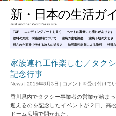
新・日本の生活ガ
Just another WordPress site
TOP
エンディングノートを書く
ペットの葬儀にも流れがあります
塗料の知識 樹脂塗料について
塗装の素地調整
塗装下地の大切さ
残された家族で考える故人の送り方
熱可塑性樹脂による塗料
特殊
家族連れ工作楽しむ／タクシ
記念行事
家
News
|
2015年8月3日
|
コメントを受け付けて
族
連
香川県内でタクシー事業者の営業が始まっ
れ
工
迎えるのを記念したイベントが２日、高松
作
ドーム広場で開かれた。
楽