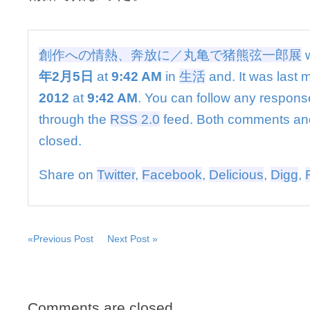
放
に
／
丸
創作への情熱、奔放に／丸亀で猪熊弦一郎展
w
亀
年2月5日
at
9:42 AM
in
生活
and. It was last 
で
猪
2012
at
9:42 AM
. You can follow any response
熊
弦
through the
RSS 2.0
feed. Both comments and
一
closed.
郎
展
は
Share on
Twitter
,
Facebook
,
Delicious
,
Digg
,
«Previous Post
Next Post »
Comments are closed.