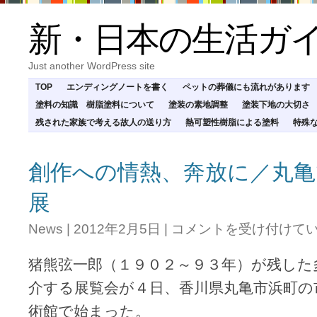
新・日本の生活ガ
Just another WordPress site
TOP
エンディングノートを書く
ペットの葬儀にも流れがあります
塗料の知識 樹脂塗料について
塗装の素地調整
塗装下地の大切さ
残された家族で考える故人の送り方
熱可塑性樹脂による塗料
特殊
創作への情熱、奔放に／丸亀
展
創
News
|
2012年2月5日
|
コメントを受け付けて
作
へ
猪熊弦一郎（１９０２～９３年）が残した
の
情
介する展覧会が４日、香川県丸亀市浜町の
熱、
術館で始まった。
奔