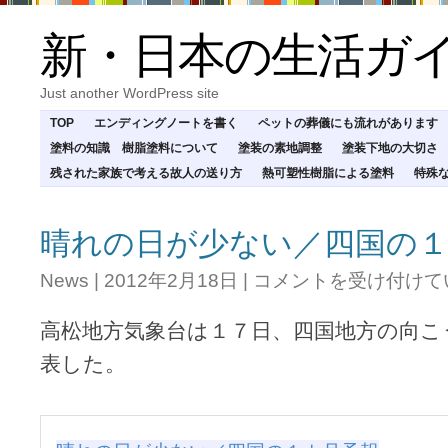
新・日本の生活ガ
Just another WordPress site
TOP
エンディングノートを書く
ペットの葬儀にも流れがあります
塗料の知識 樹脂塗料について
塗装の素地調整
塗装下地の大切さ
残された家族で考える故人の送り方
熱可塑性樹脂による塗料
特殊
晴れの日が少ない／四国の
晴
News
|
2012年2月18日
|
コメントを受け付けて
れ
の
高松地方気象台は１７日、四国地方の向こ
日
が
表した。
少
な
い
／