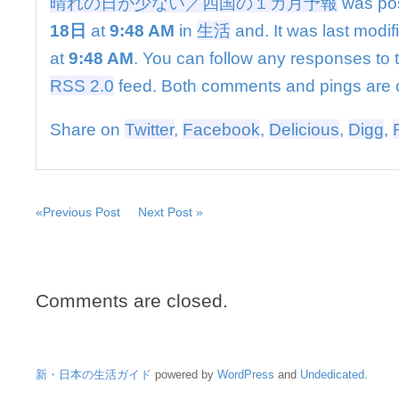
晴れの日が少ない／四国の１カ月予報
was po
四
国
18日
at
9:48 AM
in
生活
and. It was last modi
の
at
9:48 AM
. You can follow any responses to t
１
カ
RSS 2.0
feed. Both comments and pings are c
月
予
Share on
Twitter
,
Facebook
,
Delicious
,
Digg
,
報
は
«Previous Post
Next Post »
Comments are closed.
新・日本の生活ガイド
powered by
WordPress
and
Undedicated
.