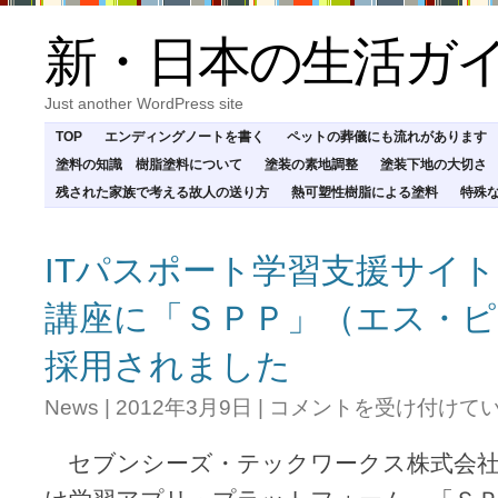
新・日本の生活ガ
Just another WordPress site
TOP
エンディングノートを書く
ペットの葬儀にも流れがあります
塗料の知識 樹脂塗料について
塗装の素地調整
塗装下地の大切さ
残された家族で考える故人の送り方
熱可塑性樹脂による塗料
特殊
ITパスポート学習支援サイトのe-
講座に「ＳＰＰ」（エス・ピ
採用されました
IT
News
|
2012年3月9日
|
コメントを受け付けて
パ
ス
セブンシーズ・テックワークス株式会社のiPho
ポ
ー