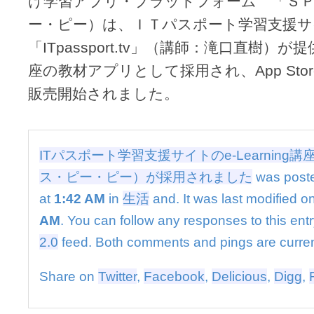
け学習アプリ・プラットフォーム 「Ｓ
ト
ー・ピー）は、ＩＴパスポート学習支援サ
学
習
「ITpassport.tv」（講師：滝口直樹）が提供
支
援
座の教材アプリとして採用され、App Store/An
サ
販売開始されました。
イ
ト
の
e-
Learning
ITパスポート学習支援サイトのe-Learning
講
ス・ピー・ピー）が採用されました
was post
座
に
at
1:42 AM
in
生活
and. It was last modified o
「Ｓ
AM
. You can follow any responses to this ent
Ｐ
Ｐ」
2.0
feed. Both comments and pings are curren
（エ
ス・
Share on
Twitter
,
Facebook
,
Delicious
,
Digg
,
ピ
ー・
ピ