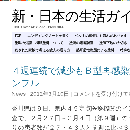
新・日本の生活ガ
Just another WordPress site
TOP
エンディングノートを書く
ペットの葬儀にも流れがあります
塗料の知識 樹脂塗料について
塗装の素地調整
塗装下地の大切さ
残された家族で考える故人の送り方
熱可塑性樹脂による塗料
特殊
４週連続で減少もＢ型再感染
ンフル
４
News
|
2012年3月10日
|
コメントを受け付けて
週
連
香川県は９日、県内４９定点医療機関のイ
続
で
査で、２月２７日～３月４日（第９週）の
減
りの患者数が２７・４３人と前週に比べ３
少