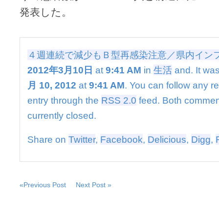
も
発表した。
Ｂ
型
再
感
染
４週連続で減少もＢ型再感染注意／県内イン
注
2012年3月10日
at
9:41 AM
in
生活
and. It was
意
／
月 10, 2012
at
9:41 AM
. You can follow any r
県
entry through the
RSS 2.0
feed. Both commen
内
イ
currently closed.
ン
フ
Share on
Twitter
,
Facebook
,
Delicious
,
Digg
,
ル
は
«Previous Post
Next Post »