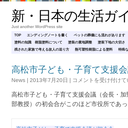
新・日本の生活ガ
Just another WordPress site
TOP
エンディングノートを書く
ペットの葬儀にも流れがあります
塗料の知識 樹脂塗料について
塗装の素地調整
塗装下地の大切さ
残された家族で考える故人の送り方
熱可塑性樹脂による塗料
特殊
高松市子ども・子育て支援会
高
News
|
2013年7月20日
|
コメントを受け付けて
松
市
高松市子ども・子育て支援会議（会長・加
子
ど
部教授）の初会合がこのほど市役所であ
も・
子
育
て