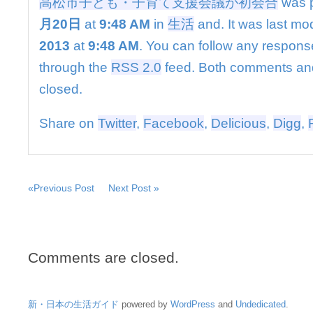
高松市子ども・子育て支援会議が初会合
was 
支
援
月20日
at
9:48 AM
in
生活
and. It was last mo
会
2013
at
9:48 AM
. You can follow any response
議
が
through the
RSS 2.0
feed. Both comments and
初
closed.
会
合
は
Share on
Twitter
,
Facebook
,
Delicious
,
Digg
,
«Previous Post
Next Post »
Comments are closed.
新・日本の生活ガイド
powered by
WordPress
and
Undedicated
.