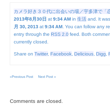
代
に
カメラ好き３０代に出会いの場／宇多津で「
出
会
2013年8月30日
at
9:34 AM
in
生活
and. It was
い
月 30, 2013
at
9:34 AM
. You can follow any r
の
場
entry through the
RSS 2.0
feed. Both commen
／
currently closed.
宇
多
津
Share on
Twitter
,
Facebook
,
Delicious
,
Digg
,
で
「恋
活」
は
«Previous Post
Next Post »
Comments are closed.