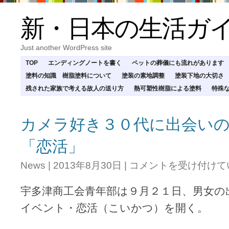
新・日本の生活ガ
Just another WordPress site
TOP
エンディングノートを書く
ペットの葬儀にも流れがあります
塗料の知識 樹脂塗料について
塗装の素地調整
塗装下地の大切さ
残された家族で考える故人の送り方
熱可塑性樹脂による塗料
特殊
カメラ好き３０代に出会い
「恋活」
カ
News
|
2013年8月30日
|
コメントを受け付けて
メ
ラ
宇多津商工会青年部は９月２１日、男女の
好
き
イベント・恋活（こいかつ）を開く。
３
０