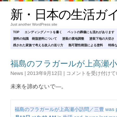
新・日本の生活ガ
Just another WordPress site
TOP
エンディングノートを書く
ペットの葬儀にも流れがあります
塗料の知識 樹脂塗料について
塗装の素地調整
塗装下地の大切さ
残された家族で考える故人の送り方
熱可塑性樹脂による塗料
特殊
福島のフラガールが上高瀬小
福
News
|
2013年9月12日
|
コメントを受け付けて
島
の
未来を諦めないで―。
フ
ラ
ガ
ー
ル
福島のフラガールが上高瀬小訪問／三豊
was 
が