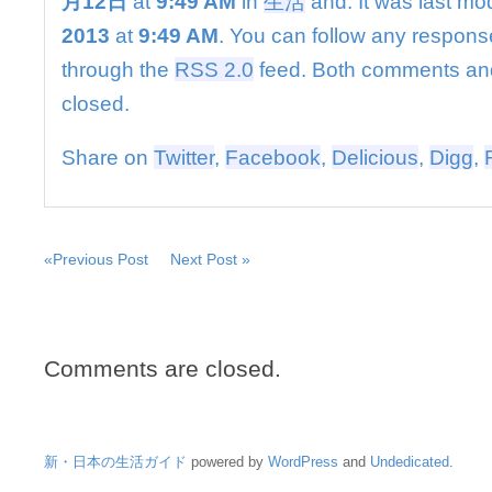
月12日
at
9:49 AM
in
生活
and. It was last mo
上
高
2013
at
9:49 AM
. You can follow any response
瀬
through the
RSS 2.0
feed. Both comments and
小
訪
closed.
問
／
Share on
Twitter
,
Facebook
,
Delicious
,
Digg
,
三
豊
は
«Previous Post
Next Post »
Comments are closed.
新・日本の生活ガイド
powered by
WordPress
and
Undedicated
.