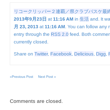
ー
２
リコークリッパー２連覇／県クラブバスケ最
連
覇
2013年9月23日
at
11:16 AM
in
生活
and. It w
／
月 23, 2013
at
11:16 AM
. You can follow any 
県
ク
entry through the
RSS 2.0
feed. Both commen
ラ
currently closed.
ブ
バ
ス
Share on
Twitter
,
Facebook
,
Delicious
,
Digg
,
ケ
最
終
日
は
«Previous Post
Next Post »
Comments are closed.