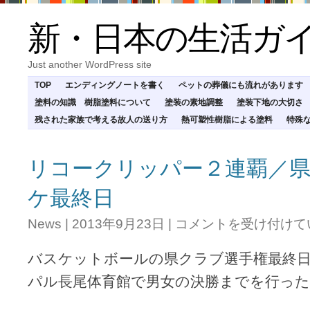
新・日本の生活ガ
Just another WordPress site
TOP
エンディングノートを書く
ペットの葬儀にも流れがあります
塗料の知識 樹脂塗料について
塗装の素地調整
塗装下地の大切さ
残された家族で考える故人の送り方
熱可塑性樹脂による塗料
特殊
リコークリッパー２連覇／
ケ最終日
リ
News
|
2013年9月23日
|
コメントを受け付けて
コ
ー
バスケットボールの県クラブ選手権最終
ク
リ
パル長尾体育館で男女の決勝までを行った
ッ
パ