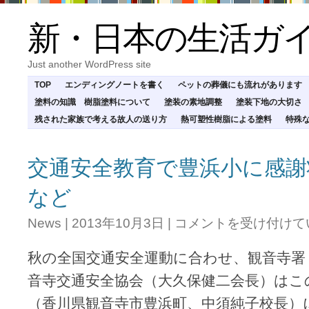
新・日本の生活ガ
Just another WordPress site
TOP
エンディングノートを書く
ペットの葬儀にも流れがあります
塗料の知識 樹脂塗料について
塗装の素地調整
塗装下地の大切さ
残された家族で考える故人の送り方
熱可塑性樹脂による塗料
特殊
交通安全教育で豊浜小に感謝
など
交
News
|
2013年10月3日
|
コメントを受け付けて
通
安
秋の全国交通安全運動に合わせ、観音寺署
全
教
音寺交通安全協会（大久保健二会長）はこ
育
（香川県観音寺市豊浜町、中須純子校長）
で