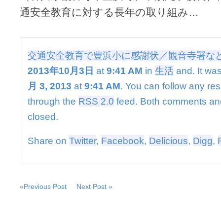
豊
通安全教育に対する長年の取り組み…
浜
小
に
感
謝
交通安全教育で豊浜小に感謝状／観音寺署な
状
2013年10月3日
at
9:41 AM
in
生活
and. It was
／
観
月 3, 2013
at
9:41 AM
. You can follow any res
音
through the
RSS 2.0
feed. Both comments and
寺
署
closed.
な
ど
Share on
Twitter
,
Facebook
,
Delicious
,
Digg
,
は
«Previous Post
Next Post »