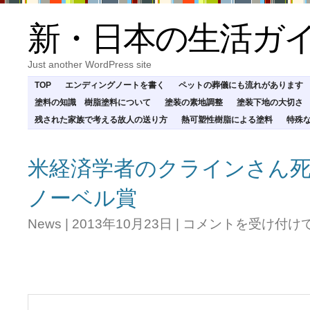
新・日本の生活ガ
Just another WordPress site
TOP
エンディングノートを書く
ペットの葬儀にも流れがあります
塗料の知識 樹脂塗料について
塗装の素地調整
塗装下地の大切さ
残された家族で考える故人の送り方
熱可塑性樹脂による塗料
特殊
米経済学者のクラインさん
ノーベル賞
米
News
|
2013年10月23日
|
コメントを受け付け
経
済
学
者
の
ク