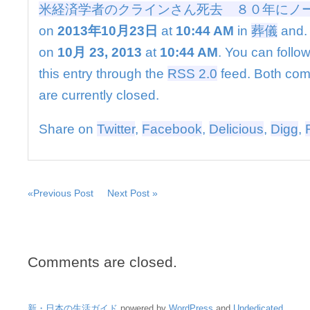
ラ
米経済学者のクラインさん死去 ８０年にノ
イ
on
2013年10月23日
at
10:44 AM
in
葬儀
and. 
ン
さ
on
10月 23, 2013
at
10:44 AM
. You can follo
ん
this entry through the
RSS 2.0
feed. Both co
死
去
are currently closed.
８
０
Share on
Twitter
,
Facebook
,
Delicious
,
Digg
,
年
に
ノ
ー
ベ
«Previous Post
Next Post »
ル
賞
は
Comments are closed.
新・日本の生活ガイド
powered by
WordPress
and
Undedicated
.