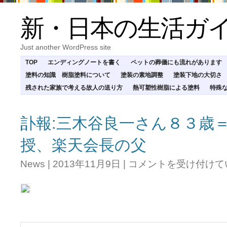
新・日本の生活ガ
Just another WordPress site
TOP
エンディングノートを書く
ペットの葬儀にも流れがあります
塗料の知識 樹脂塗料について
塗装の素地調整
塗装下地の大切さ
残された家族で考える故人の送り方
熱可塑性樹脂による塗料
特殊
訃報:三木谷良一さん８３歳
授、楽天会長の父
訃
News
|
2013年11月9日
|
コメントを受け付けて
報:
三
木
谷
良
一