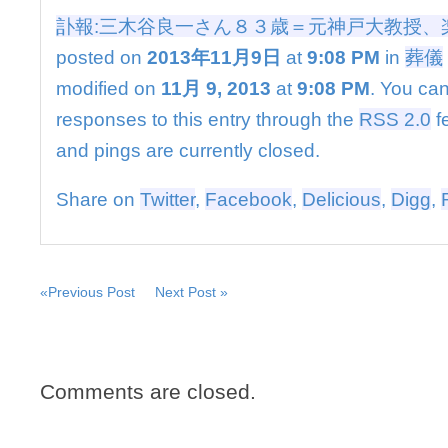
さ
訃報:三木谷良一さん８３歳＝元神戸大教授、
ん
８
posted on
2013年11月9日
at
9:08 PM
in
葬儀
３
modified on
11月 9, 2013
at
9:08 PM
. You can
歳
＝
responses to this entry through the
RSS 2.0
f
元
and pings are currently closed.
神
戸
大
Share on
Twitter
,
Facebook
,
Delicious
,
Digg
,
教
授、
楽
天
会
«Previous Post
Next Post »
長
の
父
は
Comments are closed.