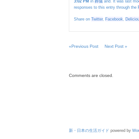
3:02 PM
in
葬儀
and. It was last mo
ィ
responses to this entry through the
ル
ソ
Share on
Twitter
,
Facebook
,
Delicio
ン
さ
ん
死
去
«Previous Post
Next Post »
「ア
ウ
ト
サ
Comments are closed.
イ
ダ
ー」
は
新・日本の生活ガイド
powered by
Wor