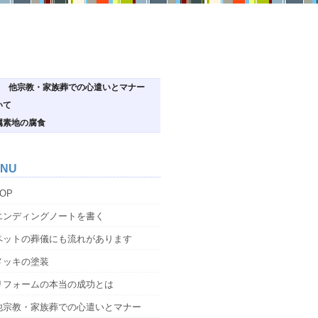
他宗教・家族葬での心遣いとマナー
いて
属素地の腐食
NU
OP
エンディングノートを書く
ペットの葬儀にも流れがあります
メッキの塗装
リフォームの本当の成功とは
他宗教・家族葬での心遣いとマナー