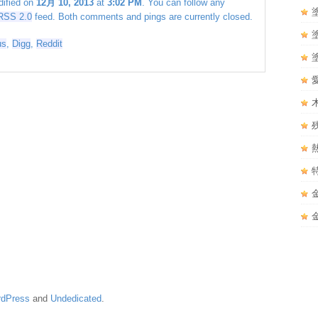
dified on
12月 10, 2013
at
3:02 PM
. You can follow any
RSS 2.0
feed. Both comments and pings are currently closed.
us
,
Digg
,
Reddit
dPress
and
Undedicated
.