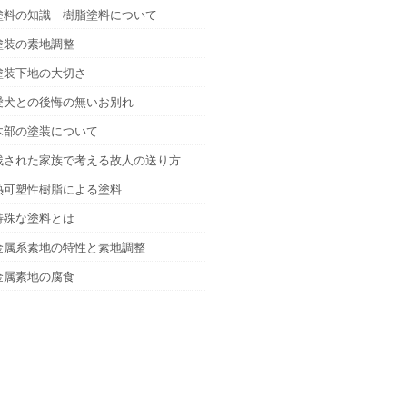
塗料の知識 樹脂塗料について
塗装の素地調整
塗装下地の大切さ
愛犬との後悔の無いお別れ
木部の塗装について
残された家族で考える故人の送り方
熱可塑性樹脂による塗料
特殊な塗料とは
金属系素地の特性と素地調整
金属素地の腐食