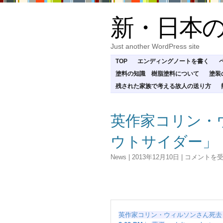
新・日本
Just another WordPress site
TOP
エンディングノートを書く
塗料の知識 樹脂塗料について
塗装
残された家族で考える故人の送り方
英作家コリン・
ウトサイダー」
英
News
|
2013年12月10日
|
コメントを
作
家
コ
リ
ン・
英作家コリン・ウィルソンさん死去
ウ