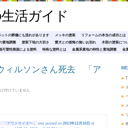
の生活ガイド
ペットの葬儀にも流れがあります
メッキの塗装
リフォームの本当の成功とは
の素地調整
塗装下地の大切さ
愛犬との後悔の無いお別れ
木部の塗装につ
熱可塑性樹脂による塗料
特殊な塗料とは
金属系素地の特性と素地調整
金
ウィルソンさん死去 「ア
ME
T
受け付けていません
 「アウトサイダー」
was posted on
2013年12月10日
at