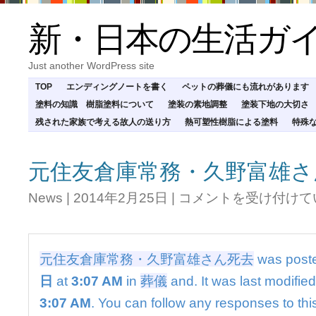
新・日本の生活ガ
Just another WordPress site
TOP
エンディングノートを書く
ペットの葬儀にも流れがあります
塗料の知識 樹脂塗料について
塗装の素地調整
塗装下地の大切さ
残された家族で考える故人の送り方
熱可塑性樹脂による塗料
特殊
元住友倉庫常務・久野富雄さ
元
News
|
2014年2月25日
|
コメントを受け付けて
住
友
倉
庫
元住友倉庫常務・久野富雄さん死去
was post
常
務・
日
at
3:07 AM
in
葬儀
and. It was last modifie
久
3:07 AM
. You can follow any responses to thi
野