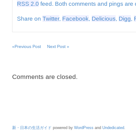
富
RSS 2.0
feed. Both comments and pings are c
雄
さ
Share on
Twitter
,
Facebook
,
Delicious
,
Digg
,
ん
死
去
は
«Previous Post
Next Post »
Comments are closed.
新・日本の生活ガイド
powered by
WordPress
and
Undedicated
.