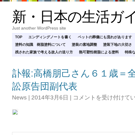
新・日本の生活ガ
Just another WordPress site
TOP
エンディングノートを書く
ペットの葬儀にも流れがあります
塗料の知識 樹脂塗料について
塗装の素地調整
塗装下地の大切さ
残された家族で考える故人の送り方
熱可塑性樹脂による塗料
特殊
訃報:高橋朋己さん６１歳＝
訟原告団副代表
訃
News
|
2014年3月6日
|
コメントを受け付けて
報:
高
橋
朋
己
さ