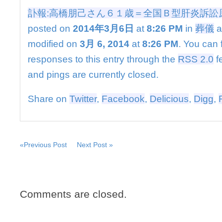
ん
訃報:高橋朋己さん６１歳＝全国Ｂ型肝炎訴訟
６
１
posted on
2014年3月6日
at
8:26 PM
in
葬儀
a
歳
modified on
3月 6, 2014
at
8:26 PM
. You can 
＝
全
responses to this entry through the
RSS 2.0
f
国
and pings are currently closed.
Ｂ
型
肝
Share on
Twitter
,
Facebook
,
Delicious
,
Digg
,
炎
訴
訟
原
告
«Previous Post
Next Post »
団
副
代
表
Comments are closed.
は