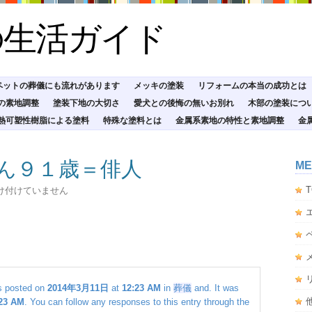
の生活ガイド
ペットの葬儀にも流れがあります
メッキの塗装
リフォームの本当の成功とは
の素地調整
塗装下地の大切さ
愛犬との後悔の無いお別れ
木部の塗装につ
熱可塑性樹脂による塗料
特殊な塗料とは
金属系素地の特性と素地調整
金
さん９１歳＝俳人
ME
T
け付けていません
 posted on
2014年3月11日
at
12:23 AM
in
葬儀
and. It was
23 AM
. You can follow any responses to this entry through the