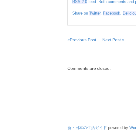
１
RSS 2.0
feed. Both comments and pi
歳
Share on
Twitter
,
Facebook
,
Delicio
＝
俳
人
は
«Previous Post
Next Post »
Comments are closed.
新・日本の生活ガイド
powered by
Wor