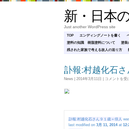
新・日本
Just another WordPress site
TOP
エンディングノートを書く
塗料の知識 樹脂塗料について
塗装
残された家族で考える故人の送り方
訃報:村越化石
訃
News
|
2014年3月11日
|
コメントを受
報:
村
越
化
石
さ
ん
訃報:村越化石さん９１歳＝俳人
was
９
last modified on
3月 11, 2014
at
12: