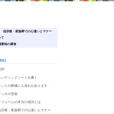
他宗教・家族葬での心遣いとマナー
いて
属素地の腐食
NU
OP
エンディングノートを書く
ペットの葬儀にも流れがあります
メッキの塗装
リフォームの本当の成功とは
他宗教・家族葬での心遣いとマナー