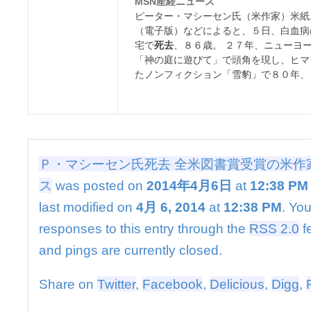
MSN産経ニュース
死
ピーター・マシーセン氏（米作家）米紙
去
（電子版）などによると、５日、白血病
全
宅で
死去
、８６歳。 ２７年、ニューヨ
米
「神の庭に遊びて」で頭角を現し、ヒマ
図
たノンフィクション「雪豹」で８０年、
書
賞
受
賞
の
米
作
Ｐ・マシーセン氏死去 全米図書賞受賞の米作家
家
ス
was posted on
2014年4月6日
at
12:38 PM
–
MSN
last modified on
4月 6, 2014
at
12:38 PM
. Yo
産
responses to this entry through the
RSS 2.0
f
経
ニ
and pings are currently closed.
ュ
ー
Share on
Twitter
,
Facebook
,
Delicious
,
Digg
,
ス
は