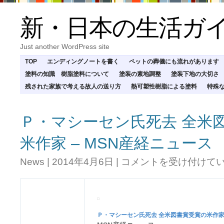
新・日本の生活ガ
Just another WordPress site
TOP
エンディングノートを書く
ペットの葬儀にも流れがあります
塗料の知識 樹脂塗料について
塗装の素地調整
塗装下地の大切さ
残された家族で考える故人の送り方
熱可塑性樹脂による塗料
特殊
Ｐ・マシーセン氏死去 全米
米作家 – MSN産経ニュース
Ｐ・
News
|
2014年4月6日
|
コメントを受け付けて
マ
シ
ー
セ
ン
Ｐ・マシーセン氏
死去
全米図書賞受賞の米作
氏