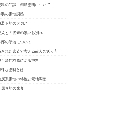
塗料の知識 樹脂塗料について
塗装の素地調整
塗装下地の大切さ
愛犬との後悔の無いお別れ
木部の塗装について
残された家族で考える故人の送り方
熱可塑性樹脂による塗料
特殊な塗料とは
金属系素地の特性と素地調整
金属素地の腐食