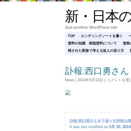
新・日本
Just another WordPress site
TOP
エンディングノートを書く
塗料の知識 樹脂塗料について
塗装
残された家族で考える故人の送り方
訃報:西口勇さ
訃
News
|
2014年5月10日
|
コメントを受
報:
西
口
勇
さ
ん
８
訃報:西口勇さん８７歳＝元和歌山
７
It was last modified on
5月 10, 2014