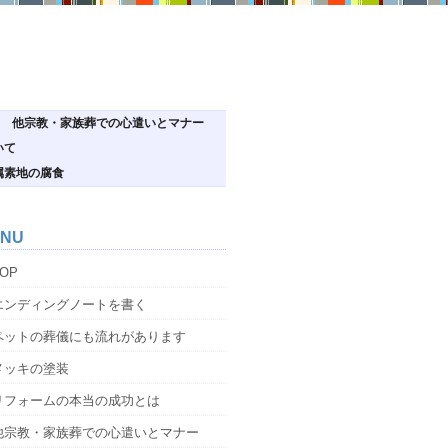
他宗教・家族葬での心遣いとマナー
いて
属素地の腐食
NU
OP
エンディングノートを書く
ペットの葬儀にも流れがあります
メッキの塗装
リフォームの本当の成功とは
他宗教・家族葬での心遣いとマナー