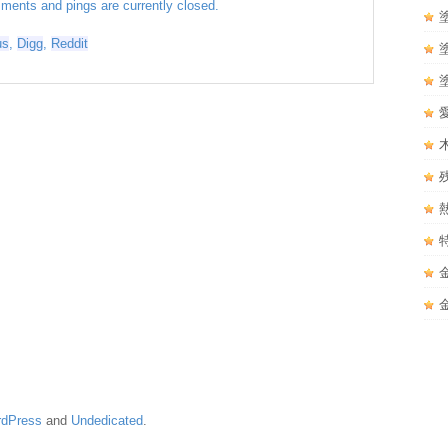
ents and pings are currently closed.
us
,
Digg
,
Reddit
dPress
and
Undedicated
.