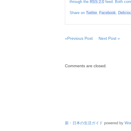
歳
through the
RSS 2.0
feed. Both comm
＝
Share on
Twitter
,
Facebook
,
Delicio
元
和
歌
山
県
«Previous Post
Next Post »
知
事
は
Comments are closed.
新・日本の生活ガイド
powered by
Wor