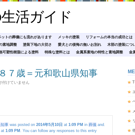
の生活ガイド
ペットの葬儀にも流れがあります
メッキの塗装
リフォームの本当の成功とは
の素地調整
塗装下地の大切さ
愛犬との後悔の無いお別れ
木部の塗装につ
熱可塑性樹脂による塗料
特殊な塗料とは
金属系素地の特性と素地調整
金
ん８７歳＝元和歌山県知事
ME
T
け付けていません
県知事
was posted on
2014年5月10日
at
1:09 PM
in
葬儀
and.
at
1:09 PM
. You can follow any responses to this entry