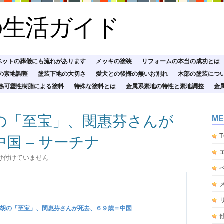
の生活ガイド
ペットの葬儀にも流れがあります
メッキの塗装
リフォームの本当の成功とは
の素地調整
塗装下地の大切さ
愛犬との後悔の無いお別れ
木部の塗装につ
熱可塑性樹脂による塗料
特殊な塗料とは
金属系素地の特性と素地調整
金
の「至宝」、閔惠芬さんが
ME
T
国 – サーチナ
け付けていません
胡の「至宝」、閔惠芬さんが
死去
、６９歳＝中国