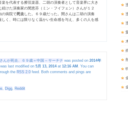
音楽を代表する擦弦楽器、二胡の演奏者として音楽界に大き
え続けた演奏家の閔恵芬（ミン・フイフェン）さんが１２
内の病院で
死去
した。６９歳だった。閔さんは二胡の演奏
厳しく、時には限りなく温かい生命感を与え、多くの人を感
んが死去、６９歳＝中国 – サーチナ
was posted on
2014年
 was last modified on
5月 13, 2014
at
12:16 AM
. You can
hrough the
RSS 2.0
feed. Both comments and pings are
us
,
Digg
,
Reddit