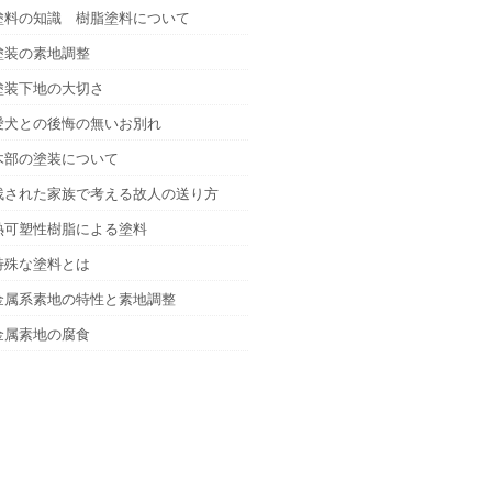
塗料の知識 樹脂塗料について
塗装の素地調整
塗装下地の大切さ
愛犬との後悔の無いお別れ
木部の塗装について
残された家族で考える故人の送り方
熱可塑性樹脂による塗料
特殊な塗料とは
金属系素地の特性と素地調整
金属素地の腐食