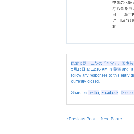
「至
中国の伝統
宝」、
な影響を与
閔
日、上海市
惠
に、時には
芬
動 …
さ
ん
が
死
去、
６
民族楽器・二胡の「至宝」、閔惠芬さ
９
5月13日
at
12:16 AM
in
葬儀
and. It
歳
follow any responses to this entry t
＝
currently closed.
中
国
Share on
Twitter
,
Facebook
,
Delicio
–
サ
ー
チ
«Previous Post
Next Post »
ナ
は