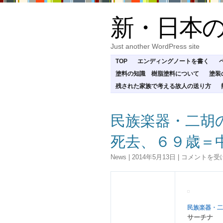
新・日本
Just another WordPress site
TOP
エンディングノートを書く
塗料の知識 樹脂塗料について
塗装
残された家族で考える故人の送り方
民族楽器・二胡
死去、６９歳＝中
民
News
|
2014年5月13日
|
コメントを受
族
楽
器・
二
胡
民族楽器・二
の
サーチナ