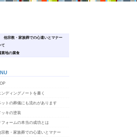
他宗教・家族葬での心遣いとマナー
いて
属素地の腐食
NU
OP
エンディングノートを書く
ペットの葬儀にも流れがあります
メッキの塗装
リフォームの本当の成功とは
他宗教・家族葬での心遣いとマナー