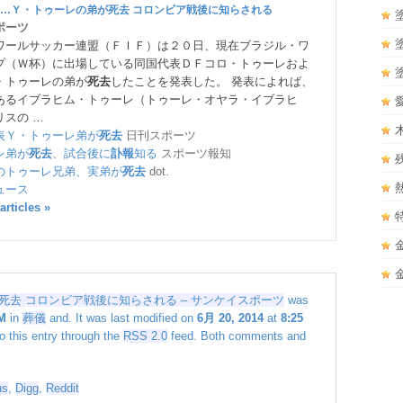
…Ｙ・トゥーレの弟が
死去
コロンビア戦後に知らされる
ポーツ
ワールサッカー連盟（ＦＩＦ）は２０日、現在ブラジル・ワ
プ（Ｗ杯）に出場している同国代表ＤＦコロ・トゥーレおよ
・トゥーレの弟が
死去
したことを発表した。 発表によれば、
あるイブラヒム・トゥーレ（トゥーレ・オヤラ・イブラヒ
リスの …
表Ｙ・トゥーレ弟が
死去
日刊スポーツ
レ弟が
死去
、試合後に
訃報
知る
スポーツ報知
のトゥーレ兄弟、実弟が
死去
dot.
ュース
articles »
去 コロンビア戦後に知らされる – サンケイスポーツ
was
M
in
葬儀
and. It was last modified on
6月 20, 2014
at
8:25
o this entry through the
RSS 2.0
feed. Both comments and
us
,
Digg
,
Reddit