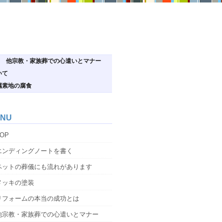
他宗教・家族葬での心遣いとマナー
いて
属素地の腐食
NU
OP
エンディングノートを書く
ペットの葬儀にも流れがあります
メッキの塗装
リフォームの本当の成功とは
他宗教・家族葬での心遣いとマナー