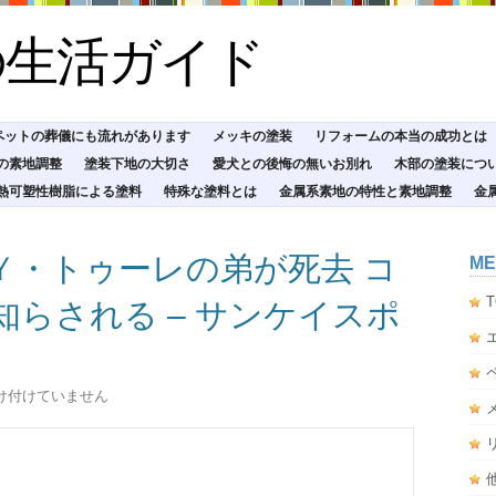
の生活ガイド
ペットの葬儀にも流れがあります
メッキの塗装
リフォームの本当の成功とは
の素地調整
塗装下地の大切さ
愛犬との後悔の無いお別れ
木部の塗装につ
熱可塑性樹脂による塗料
特殊な塗料とは
金属系素地の特性と素地調整
金
Ｙ・トゥーレの弟が死去 コ
ME
T
らされる – サンケイスポ
け付けていません