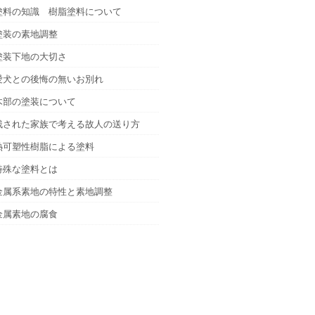
塗料の知識 樹脂塗料について
塗装の素地調整
塗装下地の大切さ
愛犬との後悔の無いお別れ
木部の塗装について
残された家族で考える故人の送り方
熱可塑性樹脂による塗料
特殊な塗料とは
金属系素地の特性と素地調整
金属素地の腐食