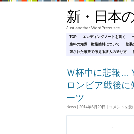
新・日本
Just another WordPress site
TOP
エンディングノートを書く
塗料の知識 樹脂塗料について
塗装
残された家族で考える故人の送り方
Ｗ杯中に悲報…
ロンビア戦後に知
ーツ
Ｗ
News
|
2014年6月20日
|
コメントを受
杯
中
に
悲