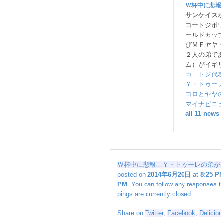
報…
Ｗ杯中に悲報
Ｙ・
サンケイス
ト
コートジボ
ゥ
ールドカッ
ー
びＭＦヤヤ
レ
２人の弟で
の
ム）がイギ
弟
コートジ代
が
Ｙ・トゥー
死
コロとヤヤ
去
マイナビニ
コ
all 11 news 
ロ
ン
ビ
ア
戦
Ｗ杯中に悲報…Ｙ・トゥーレの弟が死
後
posted on
2014年6月20日
at
8:25 P
に
PM
. You can follow any responses t
知
pings are currently closed.
ら
さ
Share on
Twitter
,
Facebook
,
Delicio