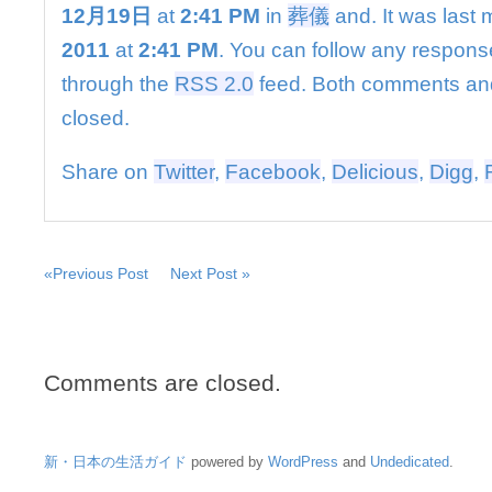
保
12月19日
at
2:41 PM
in
葬儀
and. It was last 
会
2011
at
2:41 PM
. You can follow any response
議
を
through the
RSS 2.0
feed. Both comments and
緊
closed.
急
招
集
Share on
Twitter
,
Facebook
,
Delicious
,
Digg
,
は
«Previous Post
Next Post »
Comments are closed.
新・日本の生活ガイド
powered by
WordPress
and
Undedicated
.