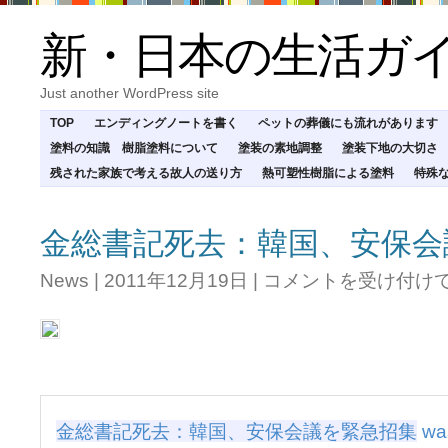
新・日本の生活ガ
Just another WordPress site
TOP
エンディングノートを書く
ペットの葬儀にも流れがあります
塗料の知識 樹脂塗料について
塗装の素地調整
塗装下地の大切さ
残された家族で考える故人の送り方
熱可塑性樹脂による塗料
特殊
金総書記死去：韓国、安保会
金
News
|
2011年12月19日
|
コメントを受け付け
総
書
記
死
去：
韓
国、
金総書記死去：韓国、安保会議を緊急招集
wa
安